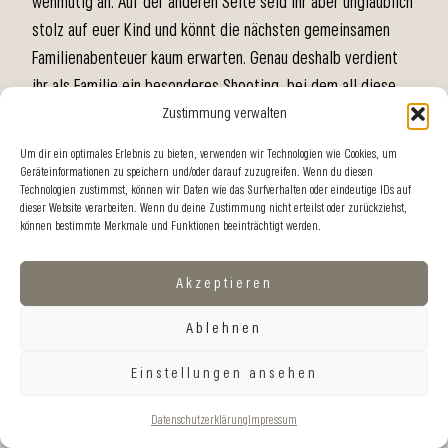
wehmütig an. Auf der anderen Seite seid ihr aber unglaublich
stolz auf euer Kind und könnt die nächsten gemeinsamen
Familienabenteuer kaum erwarten. Genau deshalb verdient
ihr als Familie ein besonderes Shooting, bei dem all diese
Zustimmung verwalten
Gefühle Platz finden dürfen.
Um dir ein optimales Erlebnis zu bieten, verwenden wir Technologien wie Cookies, um
Geräteinformationen zu speichern und/oder darauf zuzugreifen. Wenn du diesen
Technologien zustimmst, können wir Daten wie das Surfverhalten oder eindeutige IDs auf
dieser Website verarbeiten. Wenn du deine Zustimmung nicht erteilst oder zurückziehst,
können bestimmte Merkmale und Funktionen beeinträchtigt werden.
Akzeptieren
Ablehnen
Einstellungen ansehen
Datenschutzerklärung
Impressum